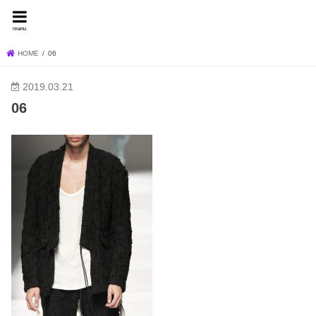
FEVER BLOG
menu
HOME
06
2019.03.21
06