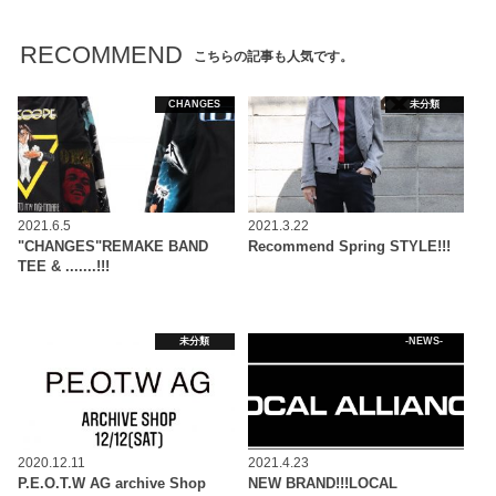
RECOMMEND
こちらの記事も人気です。
CHANGES
未分類
2021.6.5
2021.3.22
"CHANGES"REMAKE BAND
Recommend Spring STYLE!!!
TEE & .......!!!
未分類
-NEWS-
2020.12.11
2021.4.23
P.E.O.T.W AG archive Shop
NEW BRAND!!!LOCAL