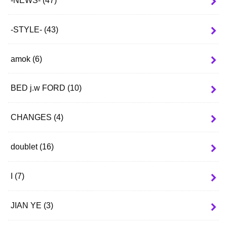
-STYLE-
(43)
amok
(6)
BED j.w FORD
(10)
CHANGES
(4)
doublet
(16)
I
(7)
JIAN YE
(3)