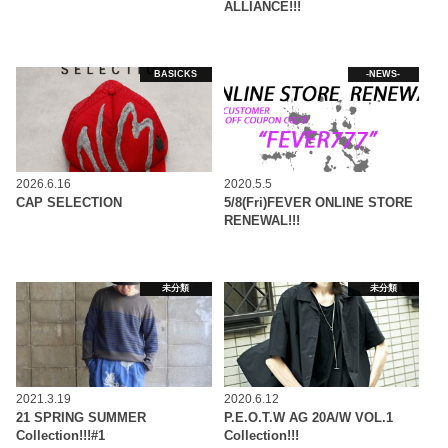
ALLIANCE!!!
BASICKS
-NEWS-
2026.6.16
2020.5.5
CAP SELECTION
5/8(Fri)FEVER ONLINE STORE
RENEWAL!!!
未分類
未分類
2021.3.19
2020.6.12
21 SPRING SUMMER
P.E.O.T.W AG 20A/W VOL.1
Collection!!!#1
Collection!!!