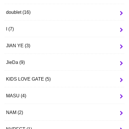
doublet
(16)
I
(7)
JIAN YE
(3)
JieDa
(9)
KIDS LOVE GATE
(5)
MASU
(4)
NAM
(2)
NVRFGT
(1)