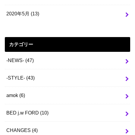
2020年5月 (13)
カテゴリー
-NEWS-
(47)
-STYLE-
(43)
amok
(6)
BED j.w FORD
(10)
CHANGES
(4)