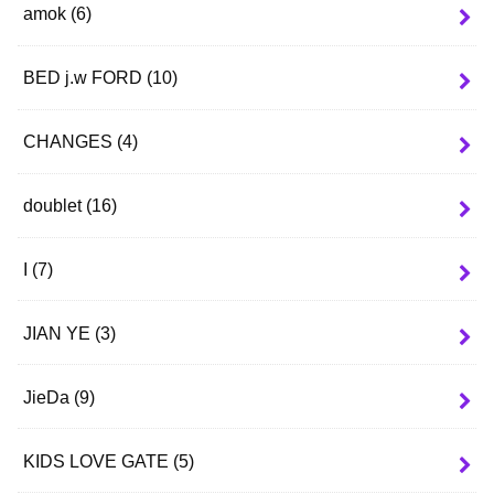
amok
(6)
BED j.w FORD
(10)
CHANGES
(4)
doublet
(16)
I
(7)
JIAN YE
(3)
JieDa
(9)
KIDS LOVE GATE
(5)