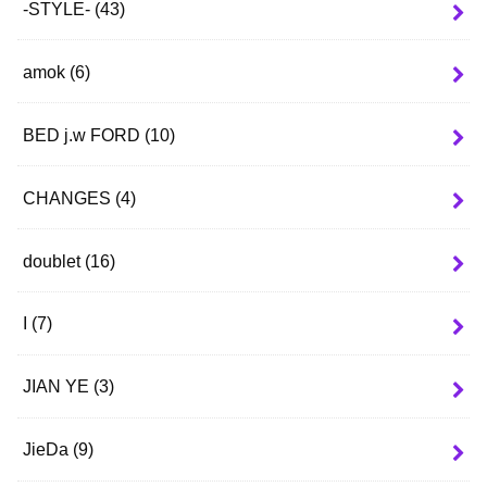
-STYLE-
(43)
amok
(6)
BED j.w FORD
(10)
CHANGES
(4)
doublet
(16)
I
(7)
JIAN YE
(3)
JieDa
(9)