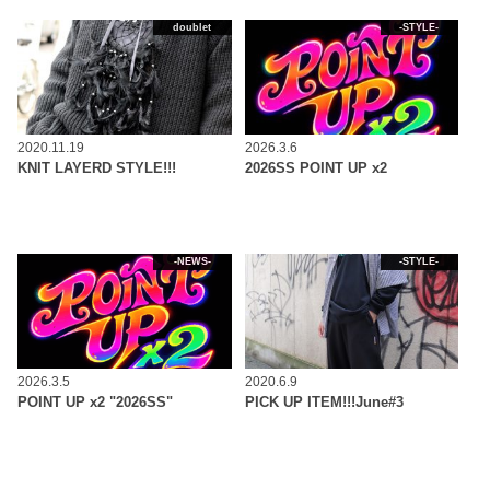
doublet
-STYLE-
2020.11.19
2026.3.6
KNIT LAYERD STYLE!!!
2026SS POINT UP x2
-NEWS-
-STYLE-
2026.3.5
2020.6.9
POINT UP x2 "2026SS"
PICK UP ITEM!!!June#3