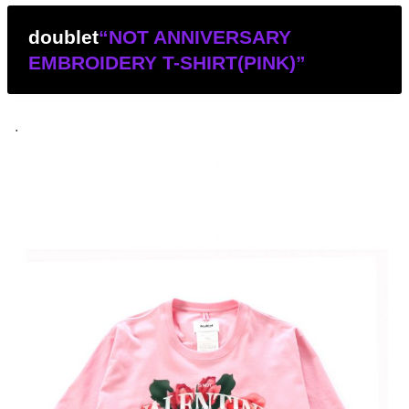
doublet
“NOT ANNIVERSARY
EMBROIDERY T-SHIRT(PINK)”
.