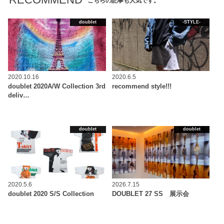
こちらの記事も人気です。
doublet
-STYLE-
2020.10.16
2020.6.5
doublet 2020A/W Collection 3rd
recommend style!!!
deliv…
doublet
doublet
2020.5.6
2026.7.15
doublet 2020 S/S Collection
DOUBLET 27 SS 展示会