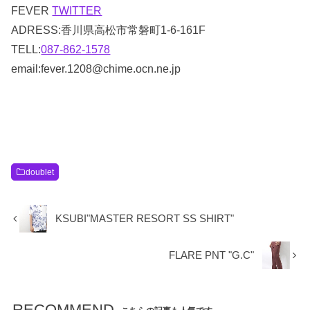
FEVER
TWITTER
ADRESS:香川県高松市常磐町1-6-161F
TELL:
087-862-1578
email:fever.1208@chime.ocn.ne.jp
doublet
KSUBI"MASTER RESORT SS SHIRT"
FLARE PNT "G.C"
RECOMMEND