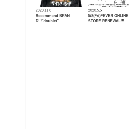
2020.11.6
2020.5.5
Recommend BRAN
5/8(Fri)FEVER ONLINE
D!!!"doublet"
STORE RENEWAL!!!