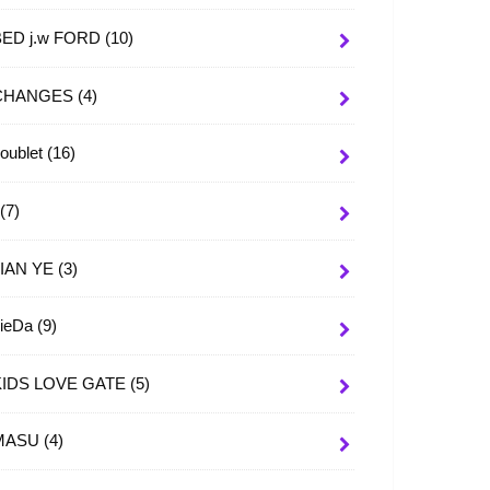
BED j.w FORD
(10)
CHANGES
(4)
oublet
(16)
I
(7)
JIAN YE
(3)
JieDa
(9)
KIDS LOVE GATE
(5)
MASU
(4)