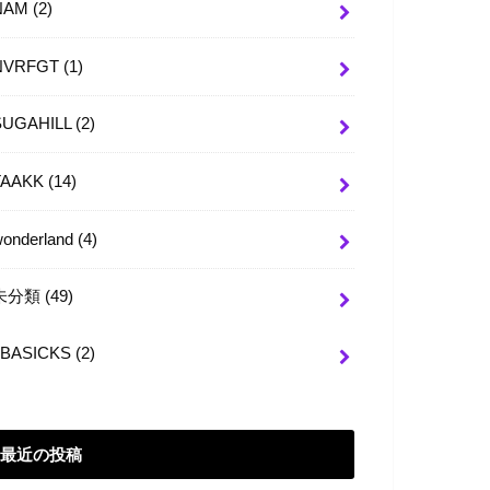
NAM
(2)
NVRFGT
(1)
SUGAHILL
(2)
TAAKK
(14)
wonderland
(4)
未分類
(49)
BASICKS
(2)
最近の投稿