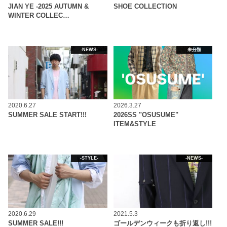
JIAN YE -2025 AUTUMN &
SHOE COLLECTION
WINTER COLLEC…
-NEWS-
未分類
2020.6.27
2026.3.27
SUMMER SALE START!!!
2026SS "OSUSUME"
ITEM&STYLE
-STYLE-
-NEWS-
2020.6.29
2021.5.3
SUMMER SALE!!!
ゴールデンウィークも折り返し!!!