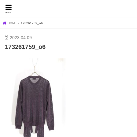
FEVER BLOG
menu
HOME
173261759_o6
2023.04.09
173261759_o6