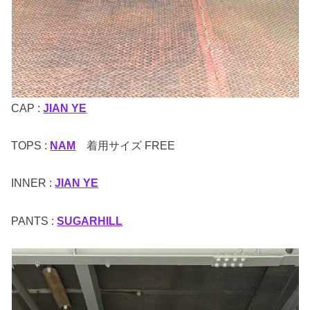
CAP :
JIAN YE
TOPS :
NAM
着用サイズ FREE
INNER :
JIAN YE
PANTS :
SUGARHILL