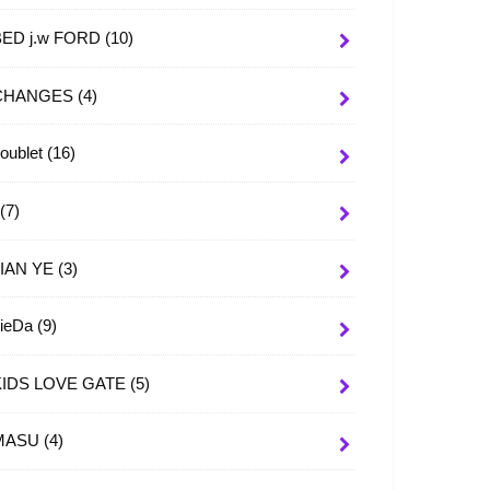
BED j.w FORD
(10)
CHANGES
(4)
oublet
(16)
I
(7)
JIAN YE
(3)
JieDa
(9)
KIDS LOVE GATE
(5)
MASU
(4)