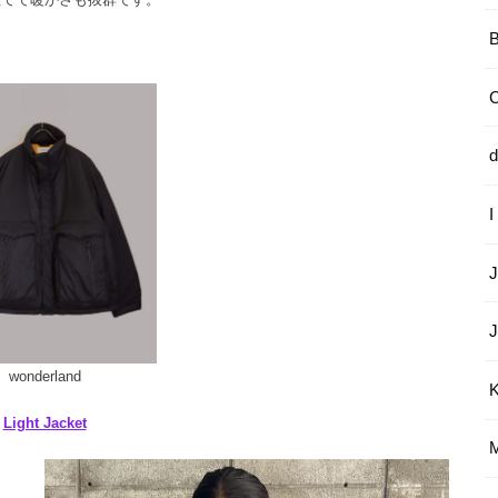
d
wonderland
Light Jacket