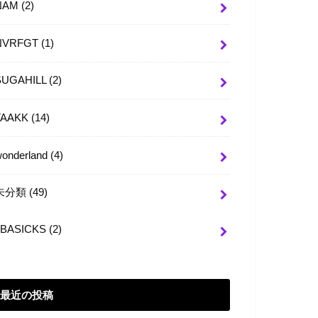
NAM
(2)
NVRFGT
(1)
SUGAHILL
(2)
TAAKK
(14)
wonderland
(4)
未分類
(49)
BASICKS
(2)
最近の投稿