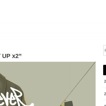
FEVER BLOG
T UP x2”