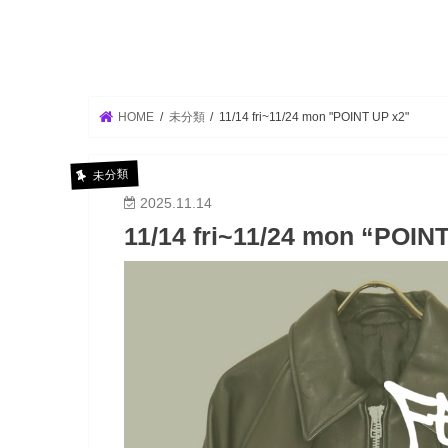
HOME
未分類
11/14 fri~11/24 mon "POINT UP x2"
未分類
2025.11.14
11/14 fri~11/24 mon “POIN