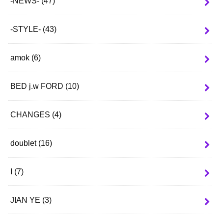
-NEWS-
(47)
-STYLE-
(43)
amok
(6)
BED j.w FORD
(10)
CHANGES
(4)
doublet
(16)
I
(7)
JIAN YE
(3)