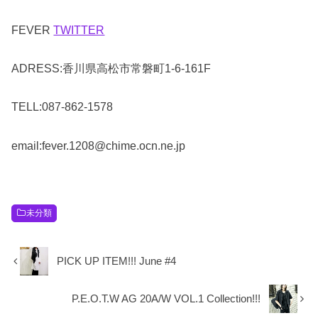
FEVER
TWITTER
ADRESS:香川県高松市常磐町1-6-161F
TELL:087-862-1578
email:fever.1208@chime.ocn.ne.jp
未分類
PICK UP ITEM!!! June #4
P.E.O.T.W AG 20A/W VOL.1 Collection!!!