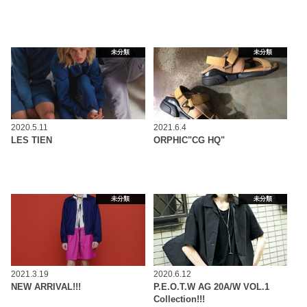
未分類
未分類
2020.5.11
2021.6.4
LES TIEN
ORPHIC"CG HQ"
未分類
未分類
2021.3.19
2020.6.12
NEW ARRIVAL!!!
P.E.O.T.W AG 20A/W VOL.1
Collection!!!