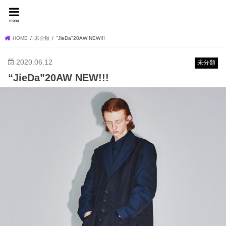
FEVER BLOG
menu
HOME
未分類
"JieDa"20AW NEW!!!
2020.06.12
未分類
“JieDa”20AW NEW!!!