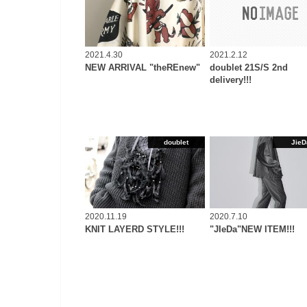
2021.4.30
2021.2.12
NEW ARRIVAL "theREnew"
doublet 21S/S 2nd
delivery!!!
doublet
JieD
2020.11.19
2020.7.10
KNIT LAYERD STYLE!!!
"JIeDa"NEW ITEM!!!