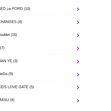
BED j.w FORD
(10)
CHANGES
(4)
oublet
(16)
I
(7)
JIAN YE
(3)
JieDa
(9)
KIDS LOVE GATE
(5)
MASU
(4)