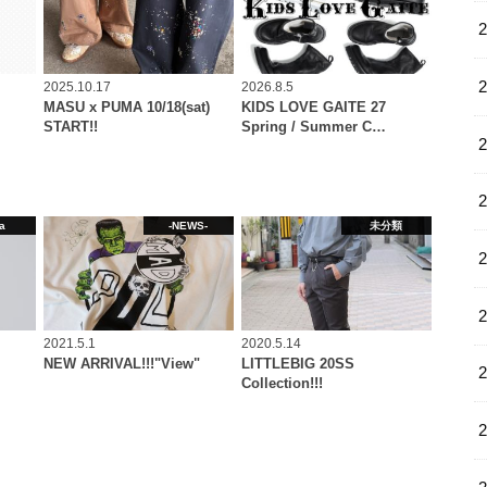
2025.10.17
2026.8.5
MASU x PUMA 10/18(sat)
KIDS LOVE GAITE 27
START!!
Spring / Summer C…
a
-NEWS-
未分類
2021.5.1
2020.5.14
NEW ARRIVAL!!!"View"
LITTLEBIG 20SS
Collection!!!