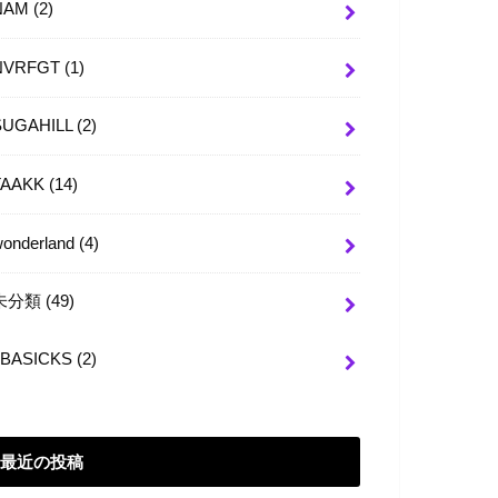
NAM
(2)
NVRFGT
(1)
SUGAHILL
(2)
TAAKK
(14)
wonderland
(4)
未分類
(49)
BASICKS
(2)
最近の投稿