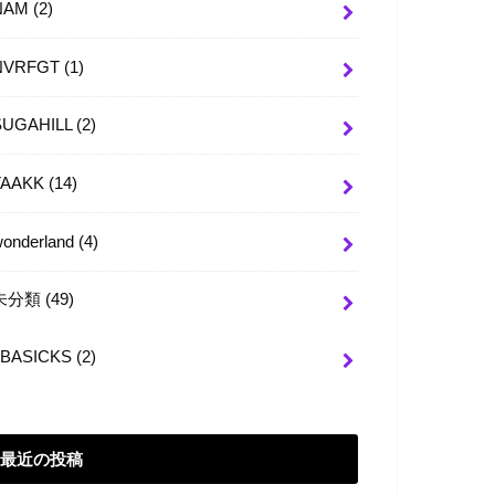
NAM
(2)
NVRFGT
(1)
SUGAHILL
(2)
TAAKK
(14)
wonderland
(4)
未分類
(49)
BASICKS
(2)
最近の投稿