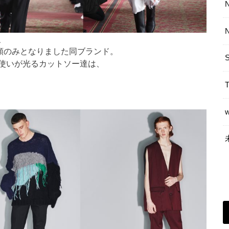
、
類のみとなりました同ブランド。
使いが光るカットソー達は、