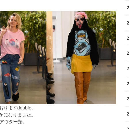
ますdoublet。
は後僅かになりました。
たアウター類。