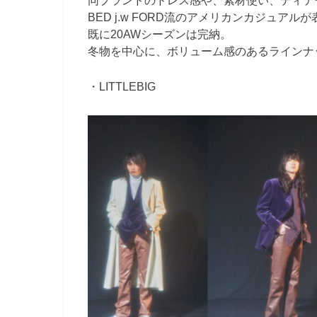
同ブランドのドレス感や、素材使い、ディテ
BED j.w FORD流のアメリカンカジュア
既に20AWシーズンは完納。
冬物を中心に、ボリューム感のあるラインナ
・LITTLEBIG