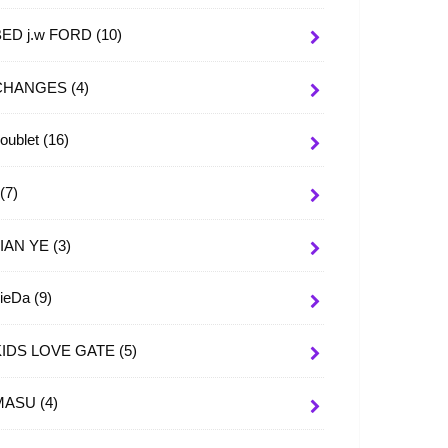
BED j.w FORD
(10)
CHANGES
(4)
oublet
(16)
I
(7)
JIAN YE
(3)
JieDa
(9)
KIDS LOVE GATE
(5)
MASU
(4)