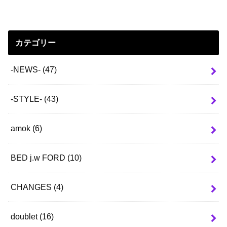
カテゴリー
-NEWS-
(47)
-STYLE-
(43)
amok
(6)
BED j.w FORD
(10)
CHANGES
(4)
doublet
(16)