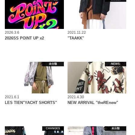
2026.3.6
2021.11.22
2026SS POINT UP x2
"TAAKK"
未分類
-NEWS-
2021.6.1
2021.4.30
LES TIEN"YACHT SHORTS"
NEW ARRIVAL "theREnew"
CHANGES
未分類