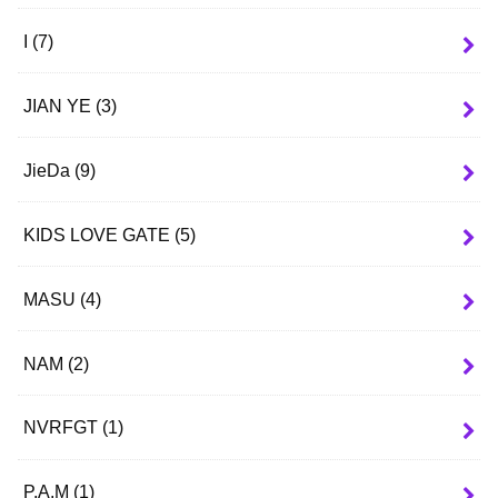
I
(7)
JIAN YE
(3)
JieDa
(9)
KIDS LOVE GATE
(5)
MASU
(4)
NAM
(2)
NVRFGT
(1)
P.A.M
(1)