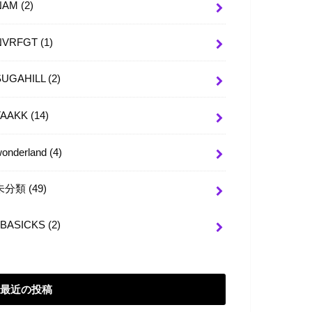
NAM
(2)
NVRFGT
(1)
SUGAHILL
(2)
TAAKK
(14)
wonderland
(4)
未分類
(49)
BASICKS
(2)
最近の投稿