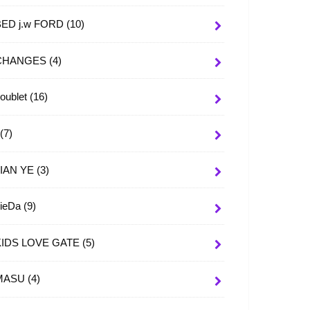
BED j.w FORD
(10)
CHANGES
(4)
oublet
(16)
I
(7)
JIAN YE
(3)
JieDa
(9)
KIDS LOVE GATE
(5)
MASU
(4)