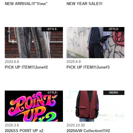
NEW ARRIVAL!!!"View"
NEW YEAR SALE!!!
-STYLE-
-STYLE-
2020.6.8
2020.6.9
PICK UP ITEM!!!June#2
PICK UP ITEM!!!June#3
-STYLE-
-NEWS-
2026.3.6
2020.10.30
2026SS POINT UP x2
2020A/W Collection!!!#2