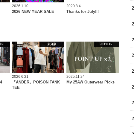
2026.1.10
2020.8.4
2026 NEW YEAR SALE
Thanks for July!!!
E-
未分類
-STYLE-
2026.6.21
2025.11.24
#4
「ANDER」POISON TANK
My 25AW Outerwear Picks
TEE