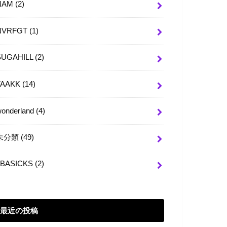
NAM
(2)
NVRFGT
(1)
SUGAHILL
(2)
TAAKK
(14)
wonderland
(4)
未分類
(49)
BASICKS
(2)
最近の投稿