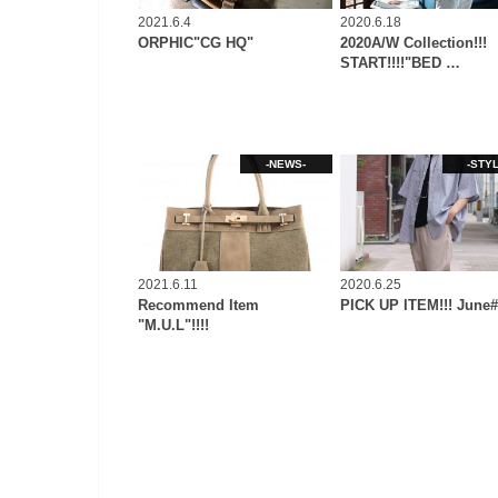
2021.6.4
2020.6.18
ORPHIC"CG HQ"
2020A/W Collection!!!
START!!!!"BED …
-NEWS-
-STYL
2021.6.11
2020.6.25
Recommend Item
PICK UP ITEM!!! June
"M.U.L"!!!!