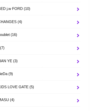
BED j.w FORD
(10)
CHANGES
(4)
oublet
(16)
I
(7)
JIAN YE
(3)
JieDa
(9)
KIDS LOVE GATE
(5)
MASU
(4)