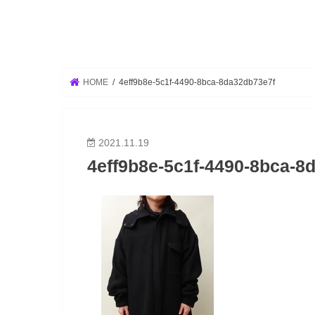
HOME
4eff9b8e-5c1f-4490-8bca-8da32db73e7f
2021.11.19
4eff9b8e-5c1f-4490-8bca-8