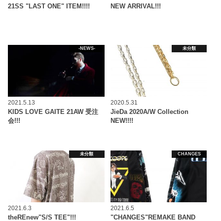
21SS "LAST ONE" ITEM!!!!
NEW ARRIVAL!!!
-NEWS-
未分類
2021.5.13
2020.5.31
KIDS LOVE GAITE 21AW 受注
JieDa 2020A/W Collection
会!!!
NEW!!!!
未分類
CHANGES
2021.6.3
2021.6.5
theREnew"S/S TEE"!!!
"CHANGES"REMAKE BAND