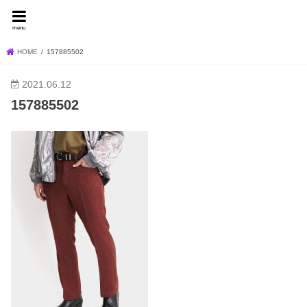
FEVER BLOG
menu
HOME
157885502
2021.06.12
157885502