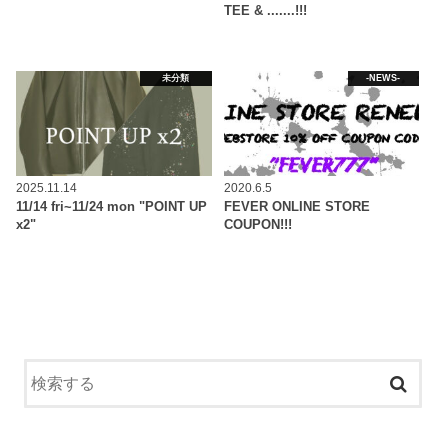
TEE & .......!!!
未分類
-NEWS-
2025.11.14
2020.6.5
11/14 fri~11/24 mon "POINT UP
FEVER ONLINE STORE
x2"
COUPON!!!