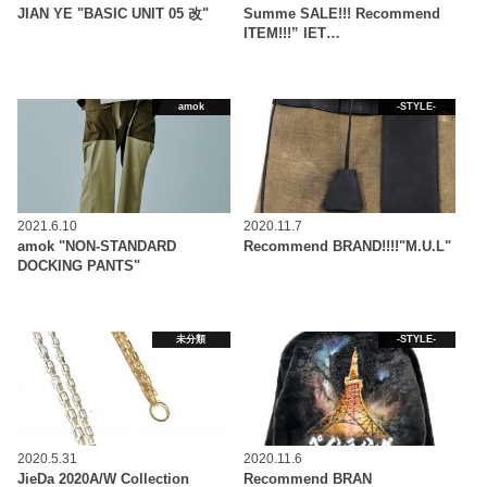
JIAN YE "BASIC UNIT 05 改"
Summe SALE!!! Recommend
ITEM!!!” IET…
amok
-STYLE-
2021.6.10
2020.11.7
amok "NON-STANDARD
Recommend BRAND!!!!"M.U.L"
DOCKING PANTS"
未分類
-STYLE-
2020.5.31
2020.11.6
JieDa 2020A/W Collection
Recommend BRAN