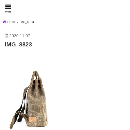
FEVER BLOG
menu
HOME
IMG_8823
2020.11.07
IMG_8823