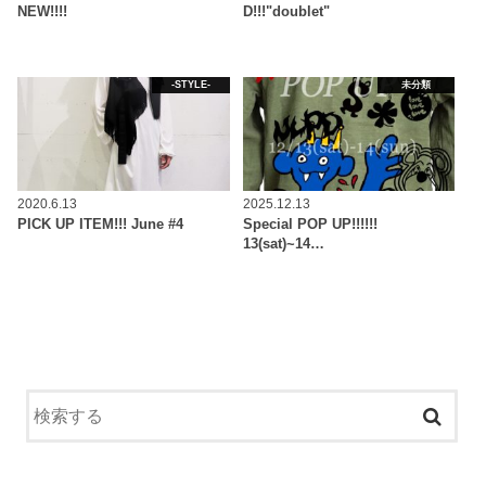
NEW!!!!
D!!!"doublet"
-STYLE-
未分類
2020.6.13
2025.12.13
PICK UP ITEM!!! June #4
Special POP UP!!!!!!
13(sat)~14…