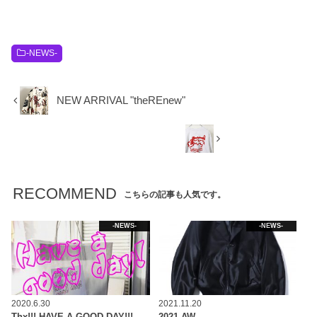
-NEWS-
NEW ARRIVAL "theREnew"
RECOMMEND
こちらの記事も人気です。
-NEWS-
-NEWS-
2020.6.30
2021.11.20
Thx!!! HAVE A GOOD DAY!!!
2021 AW