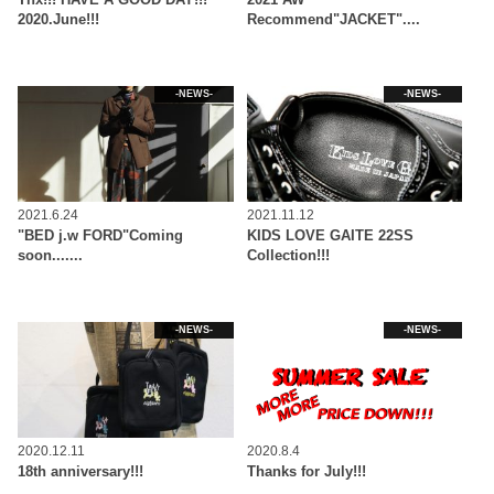
2020.June!!!
Recommend"JACKET"....
-NEWS-
-NEWS-
2021.6.24
2021.11.12
"BED j.w FORD"Coming
KIDS LOVE GAITE 22SS
soon.......
Collection!!!
-NEWS-
-NEWS-
2020.12.11
2020.8.4
18th anniversary!!!
Thanks for July!!!