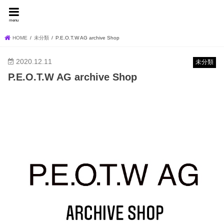
FEVER BLOG
menu
HOME
未分類
P.E.O.T.W AG archive Shop
2020.12.11
未分類
P.E.O.T.W AG archive Shop