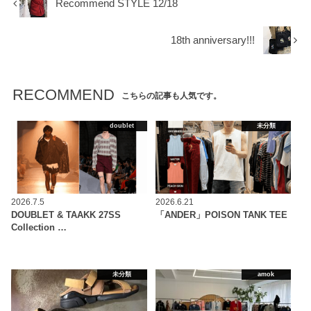
Recommend STYLE 12/18
18th anniversary!!!
RECOMMEND
こちらの記事も人気です。
doublet
未分類
2026.7.5
2026.6.21
DOUBLET & TAAKK 27SS
「ANDER」POISON TANK TEE
Collection …
未分類
amok