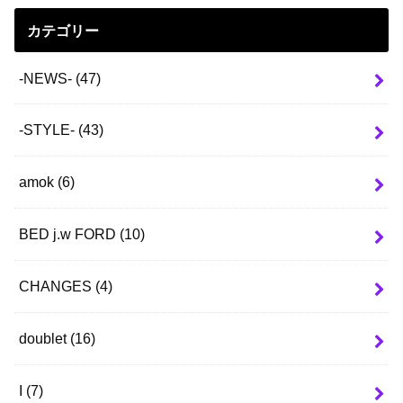
カテゴリー
-NEWS-
(47)
-STYLE-
(43)
amok
(6)
BED j.w FORD
(10)
CHANGES
(4)
doublet
(16)
I
(7)