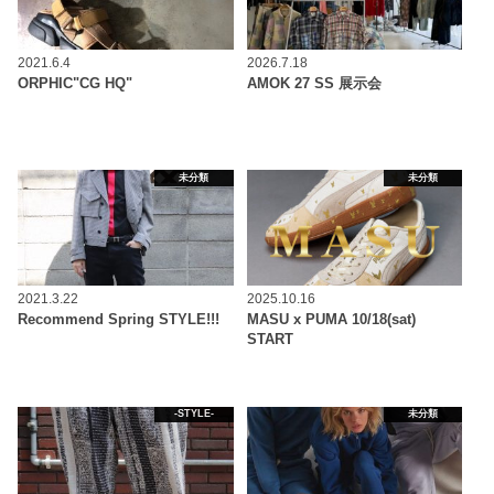
2021.6.4
2026.7.18
ORPHIC"CG HQ"
AMOK 27 SS 展示会
未分類
未分類
2021.3.22
2025.10.16
Recommend Spring STYLE!!!
MASU x PUMA 10/18(sat)
START
-STYLE-
未分類