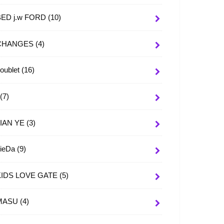
BED j.w FORD
(10)
CHANGES
(4)
oublet
(16)
I
(7)
JIAN YE
(3)
JieDa
(9)
KIDS LOVE GATE
(5)
MASU
(4)