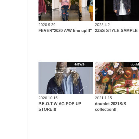
2020.9.29
2023.4.2
FEVER"2020 A/W line up!!!"
23SS STYLE SAMPLE 
-NEWS-
doubl
2020.10.15
2021.1.15
P.E.O.T.W AG POP UP
doublet 2021S/S
STORE!!!
collection!!!