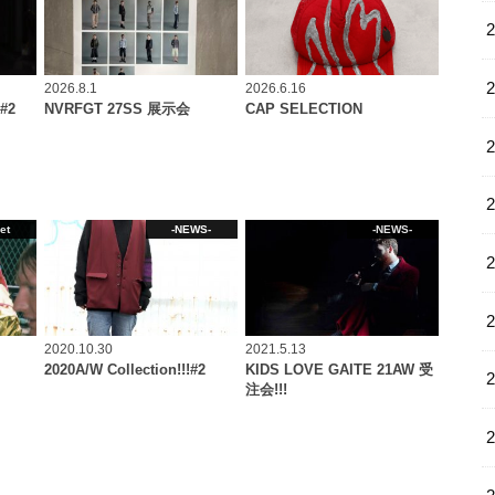
2026.8.1
2026.6.16
#2
NVRFGT 27SS 展示会
CAP SELECTION
et
-NEWS-
-NEWS-
2020.10.30
2021.5.13
2020A/W Collection!!!#2
KIDS LOVE GAITE 21AW 受
注会!!!