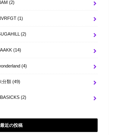
NAM
(2)
NVRFGT
(1)
SUGAHILL
(2)
TAAKK
(14)
wonderland
(4)
未分類
(49)
BASICKS
(2)
最近の投稿