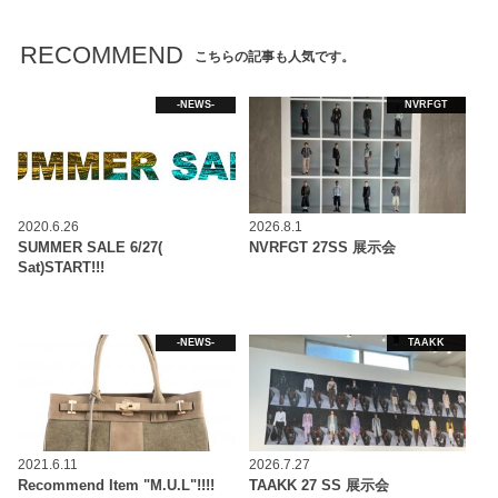
RECOMMEND
こちらの記事も人気です。
-NEWS-
NVRFGT
2020.6.26
2026.8.1
SUMMER SALE 6/27(
NVRFGT 27SS 展示会
Sat)START!!!
-NEWS-
TAAKK
2021.6.11
2026.7.27
Recommend Item "M.U.L"!!!!
TAAKK 27 SS 展示会