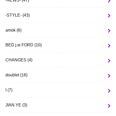
-STYLE-
(43)
amok
(6)
BED j.w FORD
(10)
CHANGES
(4)
doublet
(16)
I
(7)
JIAN YE
(3)