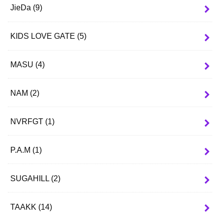
JieDa
(9)
KIDS LOVE GATE
(5)
MASU
(4)
NAM
(2)
NVRFGT
(1)
P.A.M
(1)
SUGAHILL
(2)
TAAKK
(14)