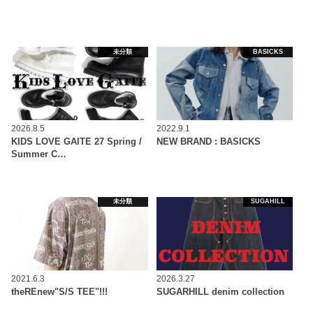
未分類
BASICKS
2026.8.5
2022.9.1
KIDS LOVE GAITE 27 Spring /
NEW BRAND : BASICKS
Summer C…
未分類
SUGAHILL
2021.6.3
2026.3.27
theREnew"S/S TEE"!!!
SUGARHILL denim collection