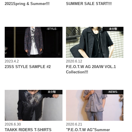
2021Spring & Summer!!!
SUMMER SALE START!!!
-STYLE-
未分類
2023.4.2
2020.6.12
23SS STYLE SAMPLE #2
P.E.O.T.W AG 20A/W VOL.1
Collection!!!
未分類
-NEWS-
2026.6.30
2020.6.21
TAAKK RIDERS T-SHIRTS
"P.E.O.T.W AG"Summer