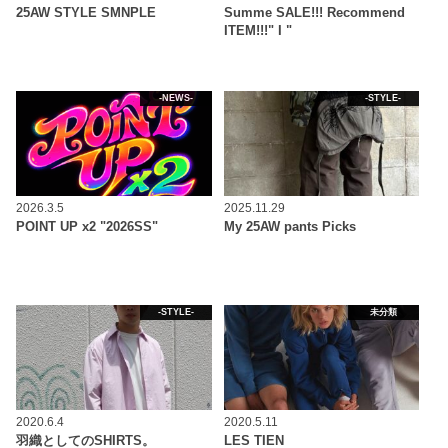
25AW STYLE SMNPLE
Summe SALE!!! Recommend
ITEM!!!" I "
-NEWS-
-STYLE-
2026.3.5
2025.11.29
POINT UP x2 "2026SS"
My 25AW pants Picks
-STYLE-
未分類
2020.6.4
2020.5.11
羽織としてのSHIRTS。
LES TIEN