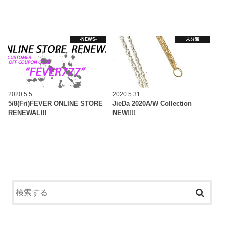
-NEWS-
未分類
2020.5.5
2020.5.31
5/8(Fri)FEVER ONLINE STORE
JieDa 2020A/W Collection
RENEWAL!!!
NEW!!!!