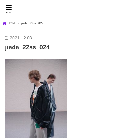
FEVER BLOG
menu
HOME
jieda_22ss_024
2021.12.03
jieda_22ss_024