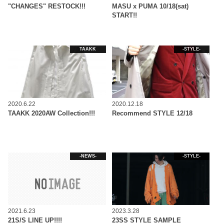
"CHANGES" RESTOCK!!!
MASU x PUMA 10/18(sat)
START!!
TAAKK
-STYLE-
2020.6.22
2020.12.18
TAAKK 2020AW Collection!!!
Recommend STYLE 12/18
-NEWS-
-STYLE-
2021.6.23
2023.3.28
21S/S LINE UP!!!!
23SS STYLE SAMPLE