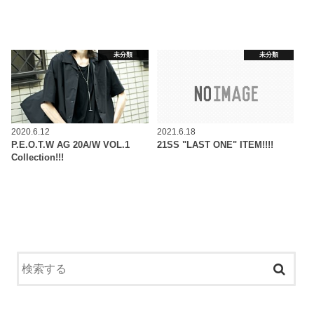
未分類
未分類
2020.6.12
2021.6.18
P.E.O.T.W AG 20A/W VOL.1
21SS "LAST ONE" ITEM!!!!
Collection!!!