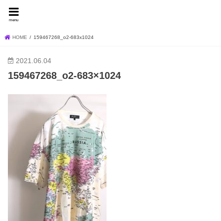
FEVER BLOG
menu
HOME
159467268_o2-683x1024
2021.06.04
159467268_o2-683×1024