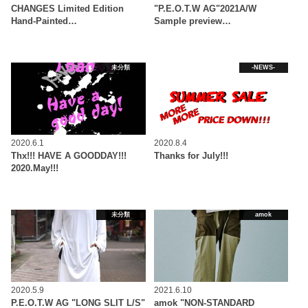
CHANGES Limited Edition
"P.E.O.T.W AG"2021A/W
Hand-Painted…
Sample preview…
未分類
-NEWS-
2020.6.1
2020.8.4
Thx!!! HAVE A GOODDAY!!!
Thanks for July!!!
2020.May!!!
未分類
amok
2020.5.9
2021.6.10
P.E.O.T.W AG "LONG SLIT L/S"
amok "NON-STANDARD