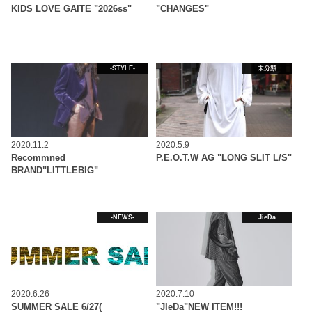
KIDS LOVE GAITE "2026ss"
"CHANGES"
-STYLE-
未分類
2020.11.2
2020.5.9
Recommned
P.E.O.T.W AG "LONG SLIT L/S"
BRAND"LITTLEBIG"
-NEWS-
JieDa
2020.6.26
2020.7.10
SUMMER SALE 6/27(
"JIeDa"NEW ITEM!!!