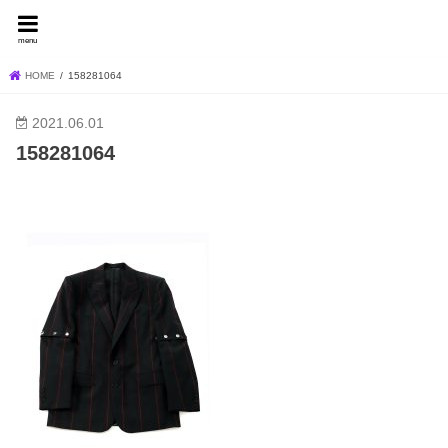
FEVER BLOG
menu
HOME
158281064
2021.06.01
158281064