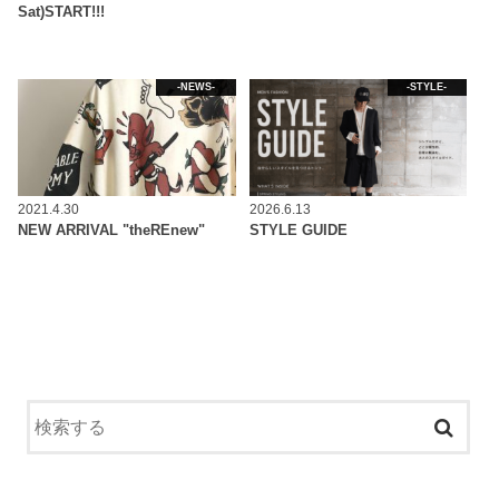
Sat)START!!!
-NEWS-
-STYLE-
2021.4.30
2026.6.13
NEW ARRIVAL "theREnew"
STYLE GUIDE