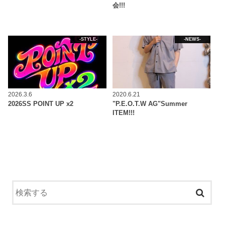
会!!!
-STYLE-
-NEWS-
2026.3.6
2020.6.21
2026SS POINT UP x2
"P.E.O.T.W AG"Summer
ITEM!!!