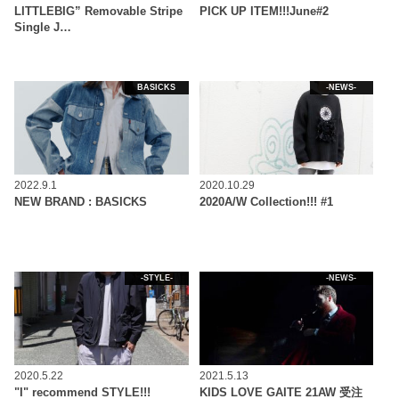
LITTLEBIG” Removable Stripe
PICK UP ITEM!!!June#2
Single J…
BASICKS
-NEWS-
2022.9.1
2020.10.29
NEW BRAND : BASICKS
2020A/W Collection!!! #1
-STYLE-
-NEWS-
2020.5.22
2021.5.13
"I" recommend STYLE!!!
KIDS LOVE GAITE 21AW 受注