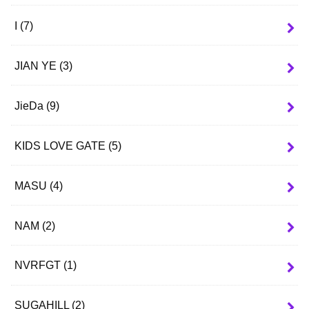
I
(7)
JIAN YE
(3)
JieDa
(9)
KIDS LOVE GATE
(5)
MASU
(4)
NAM
(2)
NVRFGT
(1)
SUGAHILL
(2)