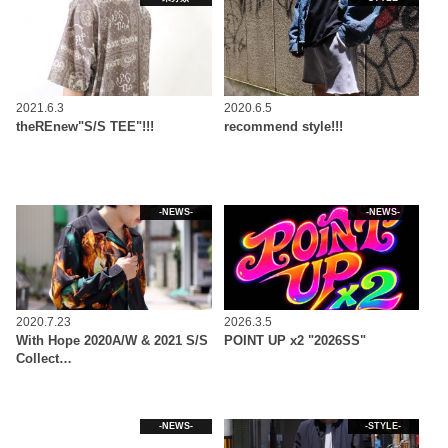
2021.6.3
2020.6.5
theREnew"S/S TEE"!!!
recommend style!!!
-NEWS-
-NEWS-
2020.7.23
2026.3.5
With Hope 2020A/W & 2021 S/S
POINT UP x2 "2026SS"
Collect…
-NEWS-
-STYLE-