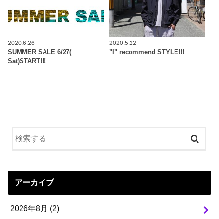
2020.6.26
2020.5.22
SUMMER SALE 6/27(
"I" recommend STYLE!!!
Sat)START!!!
アーカイブ
2026年8月 (2)