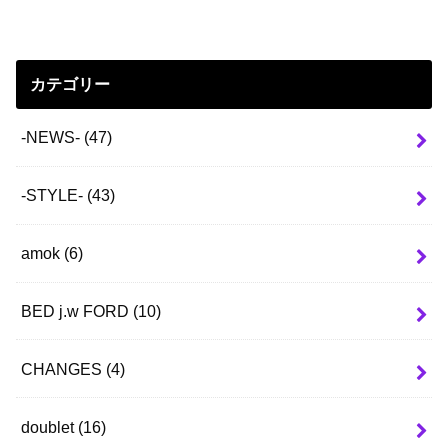
カテゴリー
-NEWS-
(47)
-STYLE-
(43)
amok
(6)
BED j.w FORD
(10)
CHANGES
(4)
doublet
(16)