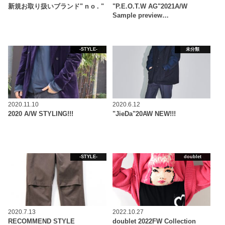
新規お取り扱いブランド" n o . "
"P.E.O.T.W AG"2021A/W
Sample preview…
-STYLE-
未分類
2020.11.10
2020.6.12
2020 A/W STYLING!!!
"JieDa"20AW NEW!!!
-STYLE-
doublet
2020.7.13
2022.10.27
RECOMMEND STYLE
doublet 2022FW Collection