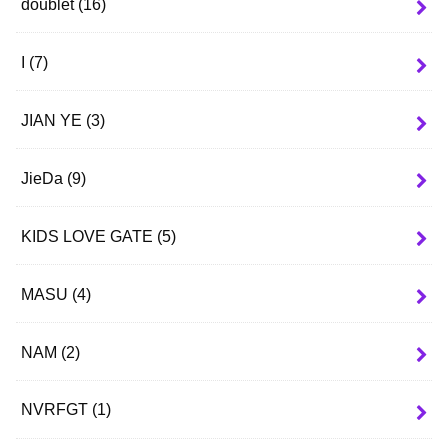
doublet
(16)
I
(7)
JIAN YE
(3)
JieDa
(9)
KIDS LOVE GATE
(5)
MASU
(4)
NAM
(2)
NVRFGT
(1)