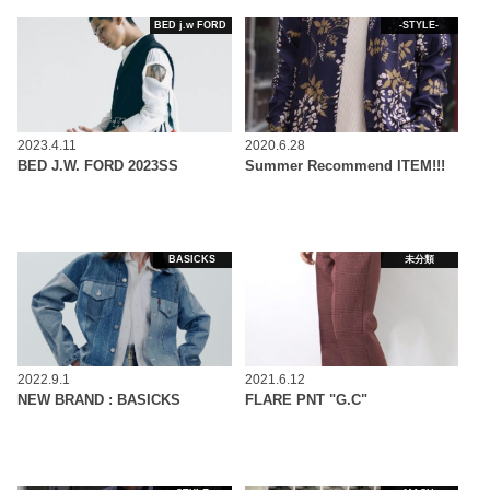
BED j.w FORD
-STYLE-
2023.4.11
2020.6.28
BED J.W. FORD 2023SS
Summer Recommend ITEM!!!
BASICKS
未分類
2022.9.1
2021.6.12
NEW BRAND : BASICKS
FLARE PNT "G.C"