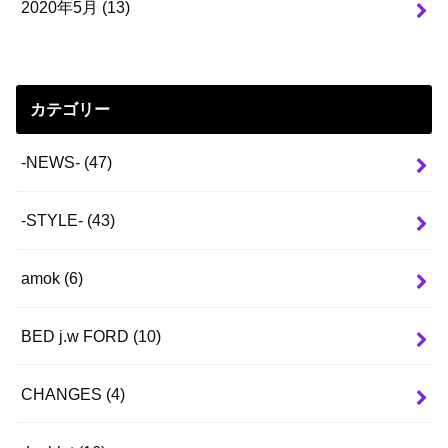
2020年5月 (13)
カテゴリー
-NEWS-
(47)
-STYLE-
(43)
amok
(6)
BED j.w FORD
(10)
CHANGES
(4)