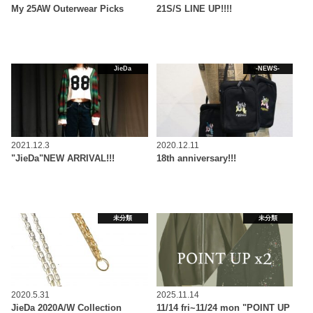
My 25AW Outerwear Picks
21S/S LINE UP!!!!
JieDa
-NEWS-
2021.12.3
2020.12.11
"JieDa"NEW ARRIVAL!!!
18th anniversary!!!
未分類
未分類
2020.5.31
2025.11.14
JieDa 2020A/W Collection
11/14 fri~11/24 mon "POINT UP