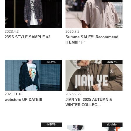
2023.4.2
2020.7.2
23SS STYLE SAMPLE #2
Summe SALE!!! Recommend
ITEM!!!" I "
-NEWS-
JIAN YE
2021.11.18
2025.9.29
webstore UP DATE!!!
JIAN YE -2025 AUTUMN &
WINTER COLLEC…
-NEWS-
doublet