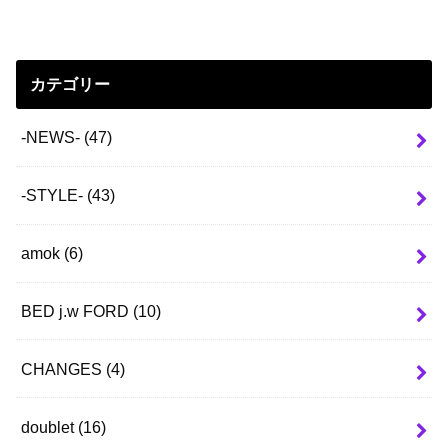
カテゴリー
-NEWS-
(47)
-STYLE-
(43)
amok
(6)
BED j.w FORD
(10)
CHANGES
(4)
doublet
(16)