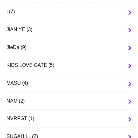
I
(7)
JIAN YE
(3)
JieDa
(9)
KIDS LOVE GATE
(5)
MASU
(4)
NAM
(2)
NVRFGT
(1)
SUGAHILL
(2)