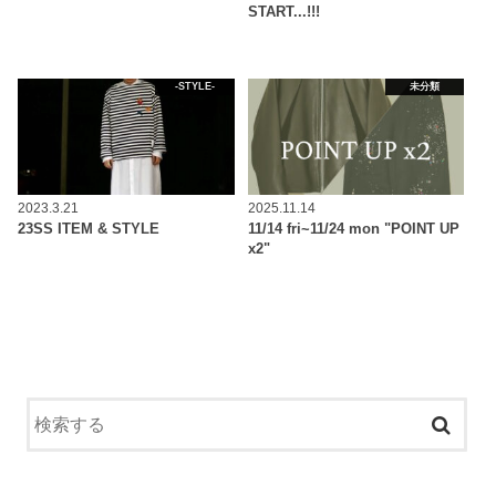
START...!!!
-STYLE-
未分類
2023.3.21
2025.11.14
23SS ITEM & STYLE
11/14 fri~11/24 mon "POINT UP
x2"