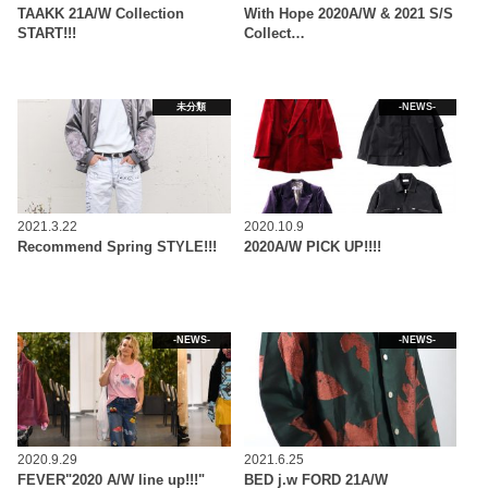
TAAKK 21A/W Collection
With Hope 2020A/W & 2021 S/S
START!!!
Collect…
未分類
-NEWS-
2021.3.22
2020.10.9
Recommend Spring STYLE!!!
2020A/W PICK UP!!!!
-NEWS-
-NEWS-
2020.9.29
2021.6.25
FEVER"2020 A/W line up!!!"
BED j.w FORD 21A/W