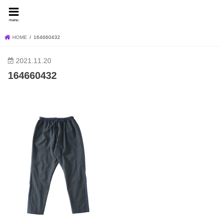
FEVER BLOG
menu
HOME
164660432
2021.11.20
164660432