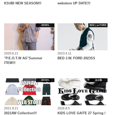
KSUBI NEW SEASON!!!
webstore UP DATE!!!
-NEWS-
BED j.w FORD
2020.6.21
2023.4.11
"P.E.O.T.W AG"Summer
BED J.W. FORD 2023SS
ITEM!!!
-NEWS-
未分類
2021.9.21
2026.8.5
2021AW Collection!!!
KIDS LOVE GAITE 27 Spring /