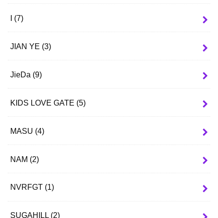
I
(7)
JIAN YE
(3)
JieDa
(9)
KIDS LOVE GATE
(5)
MASU
(4)
NAM
(2)
NVRFGT
(1)
SUGAHILL
(2)