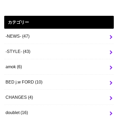
カテゴリー
-NEWS-
(47)
-STYLE-
(43)
amok
(6)
BED j.w FORD
(10)
CHANGES
(4)
doublet
(16)