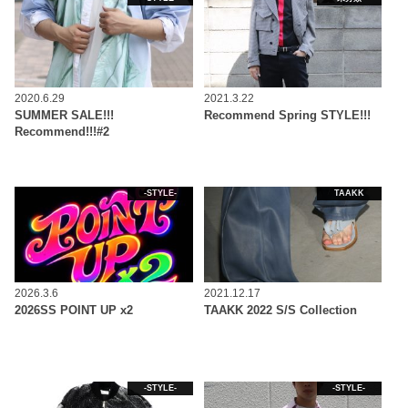
2020.6.29
2021.3.22
SUMMER SALE!!!
Recommend Spring STYLE!!!
Recommend!!!#2
-STYLE-
TAAKK
2026.3.6
2021.12.17
2026SS POINT UP x2
TAAKK 2022 S/S Collection
-STYLE-
-STYLE-