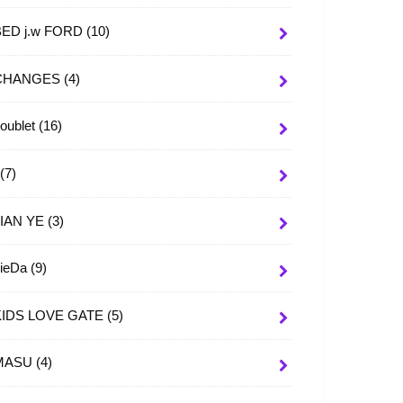
BED j.w FORD
(10)
CHANGES
(4)
oublet
(16)
I
(7)
JIAN YE
(3)
JieDa
(9)
KIDS LOVE GATE
(5)
MASU
(4)