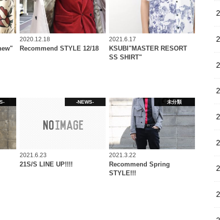
2020.12.18
2021.6.17
new"
Recommend STYLE 12/18
KSUBI"MASTER RESORT
SS SHIRT"
S-
-NEWS-
未分類
2021.6.23
2021.3.22
21S/S LINE UP!!!!
Recommend Spring
STYLE!!!