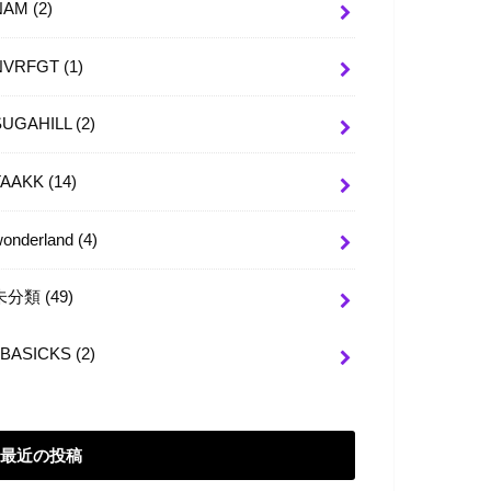
NAM
(2)
NVRFGT
(1)
SUGAHILL
(2)
TAAKK
(14)
wonderland
(4)
未分類
(49)
BASICKS
(2)
最近の投稿