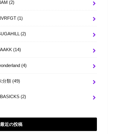
NAM
(2)
NVRFGT
(1)
SUGAHILL
(2)
TAAKK
(14)
wonderland
(4)
未分類
(49)
BASICKS
(2)
最近の投稿