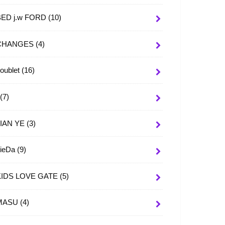
BED j.w FORD
(10)
CHANGES
(4)
oublet
(16)
I
(7)
JIAN YE
(3)
JieDa
(9)
KIDS LOVE GATE
(5)
MASU
(4)