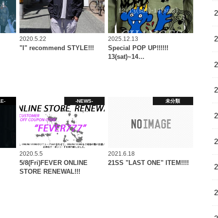
2020.5.22
2025.12.13
"I" recommend STYLE!!!
Special POP UP!!!!!!
13(sat)~14…
E-
-NEWS-
未分類
2020.5.5
2021.6.18
5/8(Fri)FEVER ONLINE
21SS "LAST ONE" ITEM!!!!
STORE RENEWAL!!!