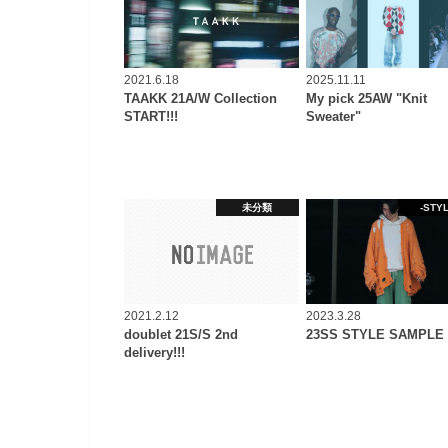
2021.6.18
2025.11.11
TAAKK 21A/W Collection
My pick 25AW "Knit
START!!!
Sweater"
未分類
-STYL
2021.2.12
2023.3.28
doublet 21S/S 2nd
23SS STYLE SAMPLE
delivery!!!